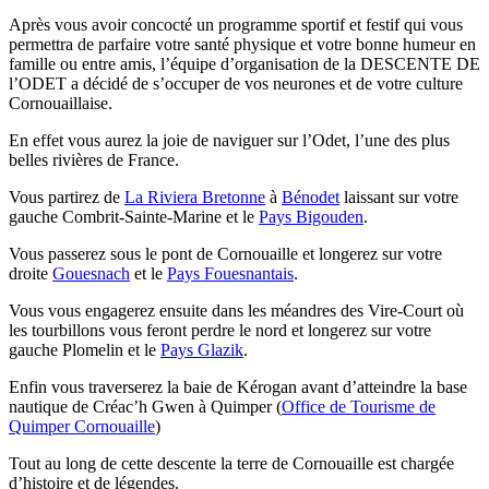
Après vous avoir concocté un programme sportif et festif qui vous
permettra de parfaire votre santé physique et votre bonne humeur en
famille ou entre amis, l’équipe d’organisation de la DESCENTE DE
l’ODET a décidé de s’occuper de vos neurones et de votre culture
Cornouaillaise.
En effet vous aurez la joie de naviguer sur l’Odet, l’une des plus
belles rivières de France.
Vous partirez de
La Riviera Bretonne
à
Bénodet
laissant sur votre
gauche Combrit-Sainte-Marine et le
Pays Bigouden
.
Vous passerez sous le pont de Cornouaille et longerez sur votre
droite
Gouesnach
et le
Pays Fouesnantais
.
Vous vous engagerez ensuite dans les méandres des Vire-Court où
les tourbillons vous feront perdre le nord et longerez sur votre
gauche Plomelin et le
Pays Glazik
.
Enfin vous traverserez la baie de Kérogan avant d’atteindre la base
nautique de Créac’h Gwen à Quimper (
Office de Tourisme de
Quimper Cornouaille
)
Tout au long de cette descente la terre de Cornouaille est chargée
d’histoire et de légendes.