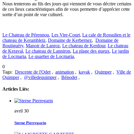
Nous tenterons au fils des jours qui viennent de vous décrire certains
de ces lieux caractéristiques afin de vous permettre d’apprécier cette
sortie d’un point de vue culturel.
Le Chateau de Pérennou
,
Les Vire-Court
,
La cale de Rossulien et le
chateau de Kerambleiz
,
Domaine de Kerbernez
,
Domaine de
Boutiguéry
,
Manoir de Lanroz
,
Le chateau de Kerdour
,
Le chateau
de Keraval
,
Le chateau de Lanniron
,
La plage des gueux
,
Le jardin
de Locmaria
,
Le quartier de Locmaria
,
0
Tags:
Descente de l'Odet
,
animation
,
kayak
,
Quimper
,
Ville de
Quimper
,
@villedequimper
,
Bénodet
,
Articles Liés:
avril 30
Sterne Pierregarin