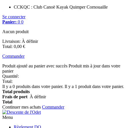
CCKQC : Club Canoë Kayak Quimper Cornouaille
Se connecter
Panier:
0
0
Aucun produit
Livraison:
À définir
Total
:
0,00 €
Commander
Produit ajouté au panier avec succès
Produit mis à jour dans votre
panier
Quantité:
Total:
Il y a
0
produits dans votre panier.
Il y a 1 produit dans votre panier.
Total produits
Frais de port
À définir
Total
Continuer mes achats
Commander
Menu
Règlement DO